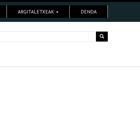
ARGITALETXEAK
DENDA