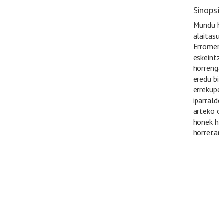
Sinops
Mundu h
alaitas
Erromeri
eskeint
horreng
eredu bi
errekupe
iparral
arteko 
honek h
horreta