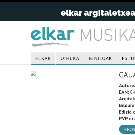
ELKAR
OIHUKA
BINILOAK
ESTU
GAU
Autore
EAN:
84
Argital
Bildum
Edizio 
PVP ori
EROS