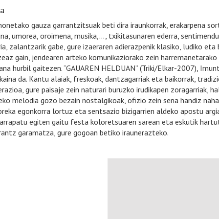
ia
onetako gauza garrantzitsuak beti dira iraunkorrak, erakarpena sort
una, umorea, oroimena, musika,…, txikitasunaren ederra, sentimendu
a, zalantzarik gabe, gure izaeraren adierazpenik klasiko, ludiko eta
zeaz gain, jendearen arteko komunikaziorako zein harremanetarako 
ana hurbil gaitezen. “GAUAREN HELDUAN” (Triki/Elkar-2007), Imuntz
kaina da. Kantu alaiak, freskoak, dantzagarriak eta baikorrak, tradiz
razioa, gure paisaje zein naturari buruzko irudikapen zoragarriak, 
deko melodia gozo bezain nostalgikoak, ofizio zein sena handiz naha
oreka egonkorra lortuz eta sentsazio bizigarrien aldeko apostu a
arrapatu egiten gaitu festa koloretsuaren sarean eta eskutik hartu
rantz garamatza, gure gogoan betiko iraunerazteko.