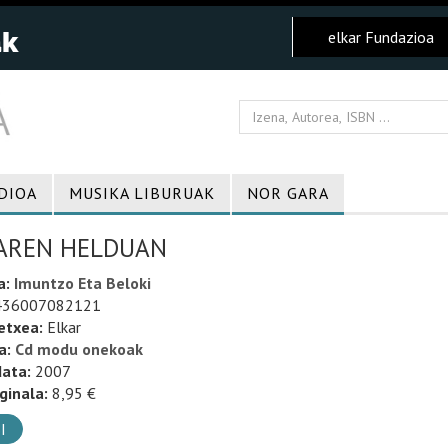
elkar Fundazioa
DIOA
MUSIKA LIBURUAK
NOR GARA
AREN HELDUAN
a:
Imuntzo Eta Beloki
36007082121
etxea:
Elkar
a:
Cd modu onekoak
data:
2007
ginala:
8,95 €
I