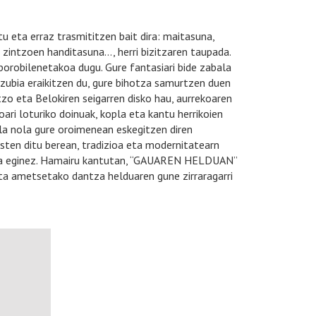
u eta erraz trasmititzen bait dira: maitasuna,
 zintzoen handitasuna…, herri bizitzaren taupada.
 borobilenetakoa dugu. Gure fantasiari bide zabala
zubia eraikitzen du, gure bihotza samurtzen duen
o eta Belokiren seigarren disko hau, aurrekoaren
ioari loturiko doinuak, kopla eta kantu herrikoien
hala nola gure oroimenean eskegitzen diren
sten ditu berean, tradizioa eta modernitatearn
rgia eginez. Hamairu kantutan, “GAUAREN HELDUAN”
ta ametsetako dantza helduaren gune zirraragarri