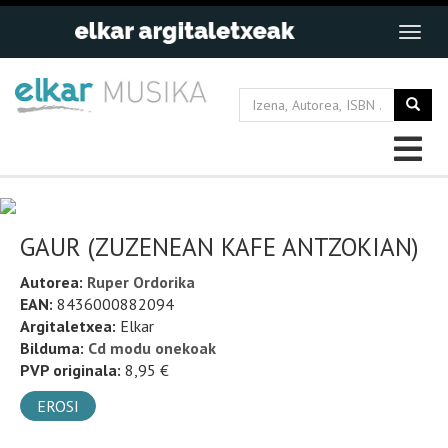
GAUR (ZUZENEAN KAFE ANTZOKIAN)
Autorea:
Ruper Ordorika
EAN:
8436000882094
Argitaletxea:
Elkar
Bilduma:
Cd modu onekoak
PVP originala:
8,95 €
EROSI