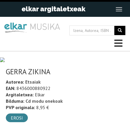
GERRA ZIKINA
Autorea:
Etsaiak
EAN:
8436000880922
Argitaletxea:
Elkar
Bilduma:
Cd modu onekoak
PVP originala:
8,95 €
EROSI