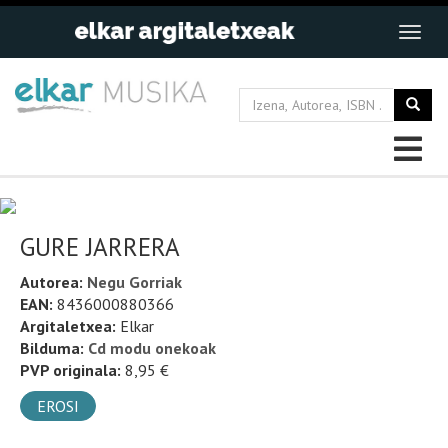
GURE JARRERA
Autorea:
Negu Gorriak
EAN:
8436000880366
Argitaletxea:
Elkar
Bilduma:
Cd modu onekoak
PVP originala:
8,95 €
EROSI