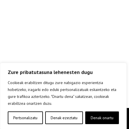
Zure pribatutasuna lehenesten dugu
Cookieak erabiltzen ditugu zure nabigazio esperientzia
hobetzeko, iragarki edo eduki pertsonalizatuak eskaintzeko eta
gure trafikoa aztertzeko. "Onartu dena" sakatzean, cookieak
erabiltzea onartzen duzu.
Copyright © elkar Argitaletxeak 2019
Pertsonalizatu
Denak ezeztatu
Denak onartu
Lege oharra
Cookie politika