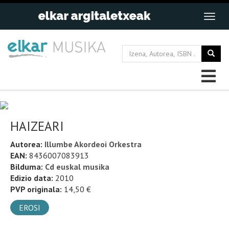
HAIZEARI
Autorea:
Illumbe Akordeoi Orkestra
EAN:
8436007083913
Bilduma:
Cd euskal musika
Edizio data:
2010
PVP originala:
14,50 €
EROSI