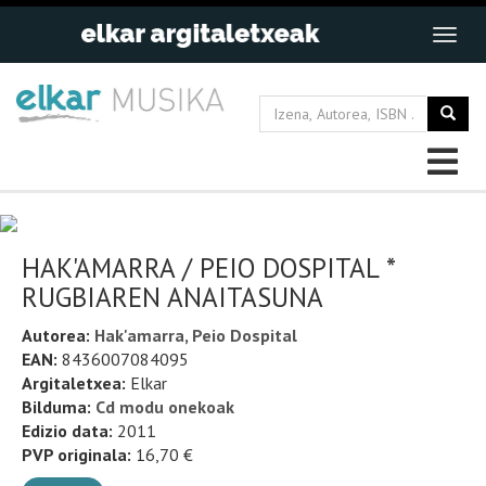
HAK'AMARRA / PEIO DOSPITAL *
RUGBIAREN ANAITASUNA
Autorea:
Hak'amarra, Peio Dospital
EAN:
8436007084095
Argitaletxea:
Elkar
Bilduma:
Cd modu onekoak
Edizio data:
2011
PVP originala:
16,70 €