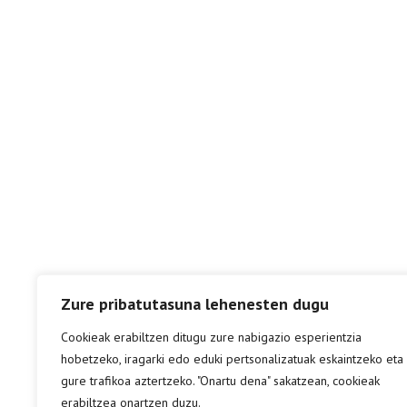
Zure pribatutasuna lehenesten dugu
Cookieak erabiltzen ditugu zure nabigazio esperientzia
hobetzeko, iragarki edo eduki pertsonalizatuak eskaintzeko eta
gure trafikoa aztertzeko. "Onartu dena" sakatzean, cookieak
erabiltzea onartzen duzu.