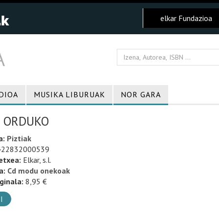
elkar Fundazioa
DIOA
MUSIKA LIBURUAK
NOR GARA
I ORDUKO
a:
Piztiak
22832000539
etxea:
Elkar, s.l.
a:
Cd modu onekoak
ginala:
8,95 €
I