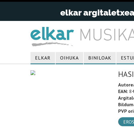
ELKAR
OIHUKA
BINILOAK
ESTU
HAS
Autore
EAN:
84
Argital
Bildum
PVP ori
EROS