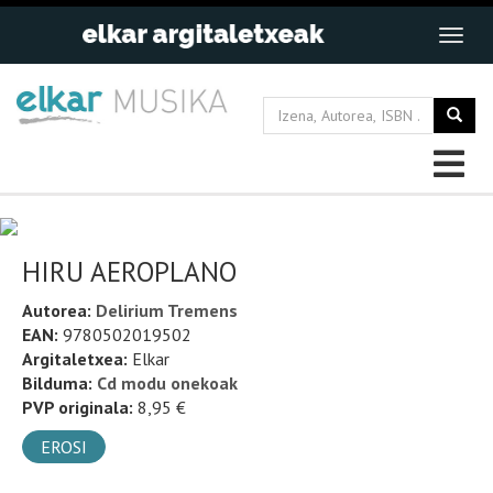
HIRU AEROPLANO
Autorea:
Delirium Tremens
EAN:
9780502019502
Argitaletxea:
Elkar
Bilduma:
Cd modu onekoak
PVP originala:
8,95 €
EROSI