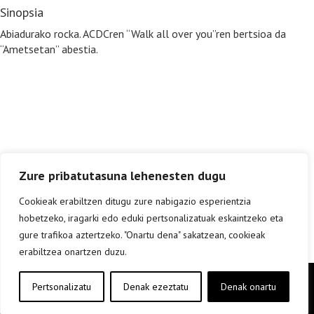
Sinopsia
Abiadurako rocka. ACDCren “Walk all over you”ren bertsioa da
“Ametsetan” abestia.
Zure pribatutasuna lehenesten dugu
Cookieak erabiltzen ditugu zure nabigazio esperientzia
hobetzeko, iragarki edo eduki pertsonalizatuak eskaintzeko eta
gure trafikoa aztertzeko. "Onartu dena" sakatzean, cookieak
erabiltzea onartzen duzu.
Copyright © elkar Argitaletxeak 2019
Pertsonalizatu
Denak ezeztatu
Denak onartu
Lege oharra
Cookie politika