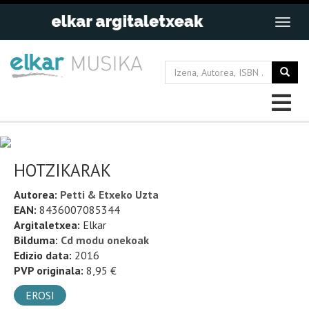
HOTZIKARAK
Autorea:
Petti & Etxeko Uzta
EAN:
8436007085344
Argitaletxea:
Elkar
Bilduma:
Cd modu onekoak
Edizio data:
2016
PVP originala:
8,95 €
EROSI