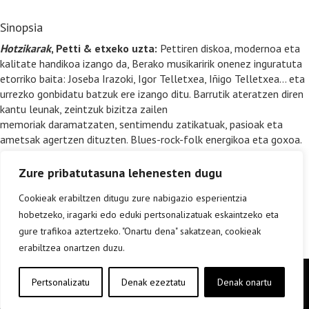
Sinopsia
Hotzikarak
, Petti & etxeko uzta:
Pettiren diskoa, modernoa eta
kalitate handikoa izango da, Berako musikaririk onenez inguratuta
etorriko baita: Joseba Irazoki, Igor Telletxea, Iñigo Telletxea… eta
urrezko gonbidatu batzuk ere izango ditu. Barrutik ateratzen diren
kantu leunak, zeintzuk bizitza zailen
memoriak daramatzaten, sentimendu zatikatuak, pasioak eta
ametsak agertzen dituzten. Blues-rock-folk energikoa eta goxoa.
Zure pribatutasuna lehenesten dugu
Cookieak erabiltzen ditugu zure nabigazio esperientzia
hobetzeko, iragarki edo eduki pertsonalizatuak eskaintzeko eta
gure trafikoa aztertzeko. "Onartu dena" sakatzean, cookieak
erabiltzea onartzen duzu.
Copyright © elkar Argitaletxeak 2019
Pertsonalizatu
Denak ezeztatu
Denak onartu
Lege oharra
Cookie politika