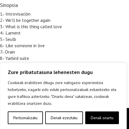
Sinopsia
1.- Introvisación
2.- We'll be together again
3.- What is this thing called love
4.- Lament
5.- Seulb
6.- Like someone in live
7.- Orain
8.- Yarbird suite
9.- Golde earning
Zure pribatutasuna lehenesten dugu
Cookieak erabiltzen ditugu zure nabigazio esperientzia
hobetzeko, iragarki edo eduki pertsonalizatuak eskaintzeko eta
gure trafikoa aztertzeko. "Onartu dena" sakatzean, cookieak
erabiltzea onartzen duzu.
Copyright © elkar Argitaletxeak 2019
Pertsonalizatu
Denak ezeztatu
Denak onartu
Lege oharra
Cookie politika