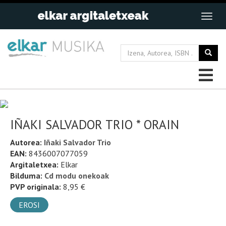
IÑAKI SALVADOR TRIO * ORAIN
Autorea:
Iñaki Salvador Trio
EAN:
8436007077059
Argitaletxea:
Elkar
Bilduma:
Cd modu onekoak
PVP originala:
8,95 €
EROSI