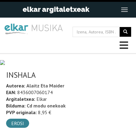
INSHALA
Autorea:
Alaitz Eta Maider
EAN:
8436007060174
Argitaletxea:
Elkar
Bilduma:
Cd modu onekoak
PVP originala:
8,95 €
EROSI