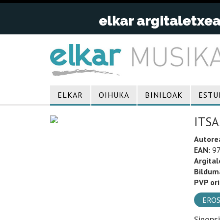
ELKAR
OIHUKA
BINILOAK
ESTU
ITSA
Autore
EAN:
97
Argital
Bildum
PVP ori
EROS
Sinops