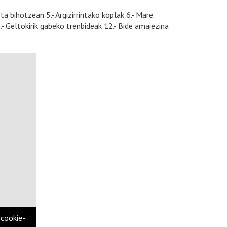
sta bihotzean 5.- Argizirrintako koplak 6.- Mare
1.- Geltokirik gabeko trenbideak 12.- Bide amaiezina
 cookie-