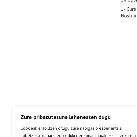
1.- Gure
Nostrum 
Zure pribatutasuna lehenesten dugu
Cookieak erabiltzen ditugu zure nabigazio esperientzia
hobetzeko, iragarki edo eduki pertsonalizatuak eskaintzeko eta