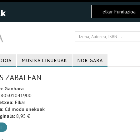
elkar Fundazioa
DIOA
MUSIKA LIBURUAK
NOR GARA
S ZABALEAN
a:
Ganbara
80501041900
etxea:
Elkar
a:
Cd modu onekoak
ginala:
8,95 €
I
ia