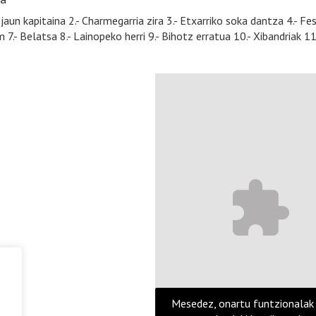
 jaun kapitaina 2.- Charmegarria zira 3.- Etxarriko soka dantza 4.- Fe
7.- Belatsa 8.- Lainopeko herri 9.- Bihotz erratua 10.- Xibandriak 1
Mesedez, onartu funtzionalak