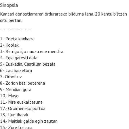
Sinopsia
Kantari donostiarraren ordurarteko bilduma lana. 20 kantu biltzen
ditu bertan.
————————-
1.- Poeta kaxkarra
2.- Koplak
3.- Berrigo igo nauzu ene mendira
4.- Egia garesti dala
5.- Euskadin, Castillan bezala
6.- Lau haizetara
7.- Orhoituz
8.- Zorion beti beterena
9.- Mendian gora
10.- Mayo
11.- Nire euskaltasuna
12.- Oroimeneko portua
13.- Ilun-ikarak
14.- Maitiak galde egin zautan
15.- Zure trsitura