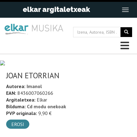
JOAN ETORRIAN
Autorea:
Imanol
EAN:
8436007060266
Argitaletxea:
Elkar
Bilduma:
Cd modu onekoak
PVP originala:
9,90 €
EROSI