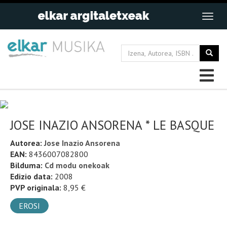
JOSE INAZIO ANSORENA * LE BASQUE
Autorea:
Jose Inazio Ansorena
EAN:
8436007082800
Bilduma:
Cd modu onekoak
Edizio data:
2008
PVP originala:
8,95 €
EROSI