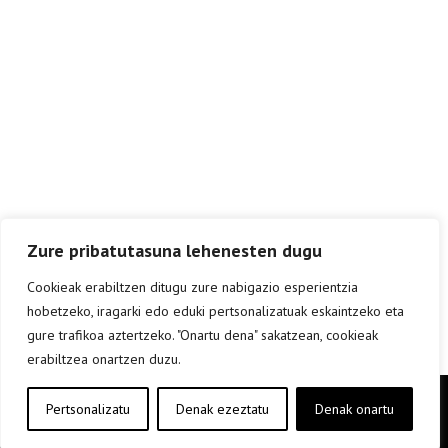
Zure pribatutasuna lehenesten dugu
Cookieak erabiltzen ditugu zure nabigazio esperientzia
hobetzeko, iragarki edo eduki pertsonalizatuak eskaintzeko eta
gure trafikoa aztertzeko. "Onartu dena" sakatzean, cookieak
erabiltzea onartzen duzu.
Copyright © elkar Argitaletxeak 2019
Pertsonalizatu
Denak ezeztatu
Denak onartu
Lege oharra
Cookie politika