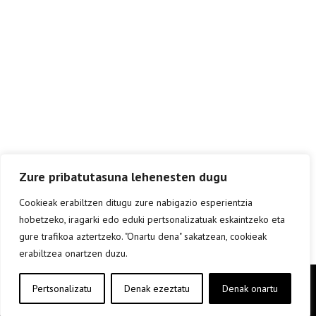
Zure pribatutasuna lehenesten dugu
Cookieak erabiltzen ditugu zure nabigazio esperientzia
hobetzeko, iragarki edo eduki pertsonalizatuak eskaintzeko eta
gure trafikoa aztertzeko. "Onartu dena" sakatzean, cookieak
erabiltzea onartzen duzu.
Copyright © elkar Argitaletxeak 2019
Pertsonalizatu
Denak ezeztatu
Denak onartu
Lege oharra
Cookie politika