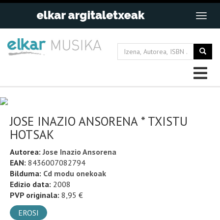
JOSE INAZIO ANSORENA * TXISTU
HOTSAK
Autorea:
Jose Inazio Ansorena
EAN:
8436007082794
Bilduma:
Cd modu onekoak
Edizio data:
2008
PVP originala:
8,95 €
EROSI