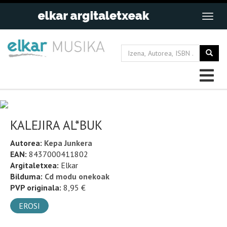
KALEJIRA AL*BUK
Autorea:
Kepa Junkera
EAN:
8437000411802
Argitaletxea:
Elkar
Bilduma:
Cd modu onekoak
PVP originala:
8,95 €
EROSI