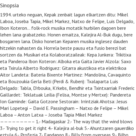
Sinopsia
1994. urteko neguan, Kepak zenbait lagun elkartzen ditu: Mikel
Laboa, Joseba Tapia, Mikel Markez, Natxo de Felipe, Luis Delgado,
Ibon Koteron… folk-rock musika motatik hurbilen dagoen bere
lehen lana grabatzeko. Honen emaitza, Kalejira Al-Buk dugu, bere
bosgarren lana. Disko honetan Keparen musika inglesez dauden
hitzekin nahasten da. Horrela beste pausu eta fusio berezi bat
sortzen da. Musikari eta Kolaboratzaileak: Kepa Junkera: Trikitixa
eta Panderoa Ibon Koteron: Alboka eta Gaita Javier Alzola: Saxo
eta Txirula Alberto Rodriguez: Gitarra akustikoa eta elektrikoa
Aitor Landeta: Bateria Bixente Martinez: Mandolina, Cavaquinto
eta Bouzoukia Gerla Beti (Perdi & Ruben): Txalaparta Luis
Delgado: Tabla, D’rbouka, K’rkebs, Bendhir eta Txintxarriak Frederic
Gaillardet: Teklatuak Leilia (Felisa, Montse y Mertxe): Pandereta
Ion Gaminde: Gaita Gotzone Sestorain: Irrintziak Ahotsa: Jesus
Mari Lopetegi – David E. Passingham – Natxo de Felipe – Mikel
Laboa – Anton Latxa – Joseba Tapia Mikel Markez
————————– 1.- Madagaskar 2.- The way that the wind blows
3.- Trying to get it right 4.- Kalejira al-buk 5.- Ahuntzaren gauerdiko
eztula 6.- Profezia 7.- Fandango 8.- Billy from overseas 9.- Bilbo