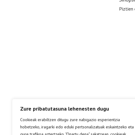
Piztien
Zure pribatutasuna lehenesten dugu
Cookieak erabiltzen ditugu zure nabigazio esperientzia
hobetzeko, iragarki edo eduki pertsonalizatuak eskaintzeko eta
gure trafikoa aztertzeko. "Onartu dena" sakatzean, cookieak