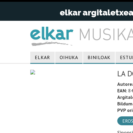
ELKAR
OIHUKA
BINILOAK
ESTU
LA D
Autore
EAN:
84
Argital
Bildum
PVP ori
EROS
Sinops