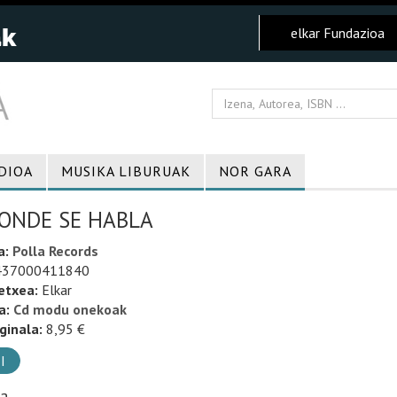
elkar Fundazioa
DIOA
MUSIKA LIBURUAK
NOR GARA
ONDE SE HABLA
a:
Polla Records
37000411840
etxea:
Elkar
a:
Cd modu onekoak
ginala:
8,95 €
I
ia