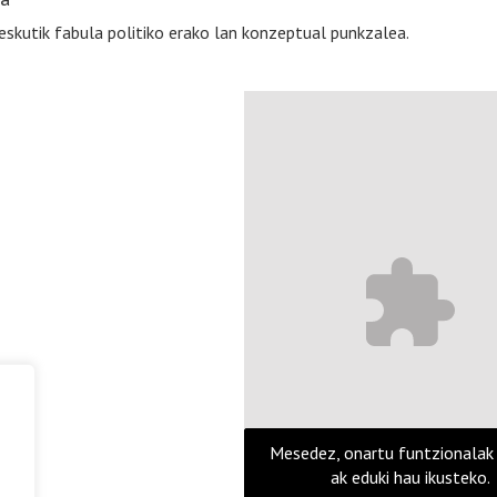
 eskutik fabula politiko erako lan konzeptual punkzalea.
Mesedez, onartu funtzionalak
ak eduki hau ikusteko.