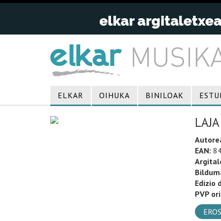
ELKAR
OIHUKA
BINILOAK
ESTU
LAJA
Autore
EAN:
84
Argital
Bildum
Edizio 
PVP ori
EROS