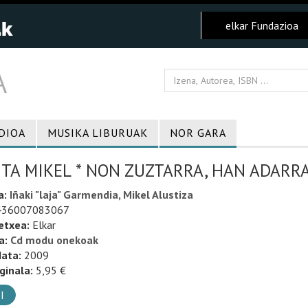
elkar Fundazioa
DIOA
MUSIKA LIBURUAK
NOR GARA
 TA MIKEL * NON ZUZTARRA, HAN ADARR
a:
Iñaki "laja" Garmendia, Mikel Alustiza
36007083067
etxea:
Elkar
a:
Cd modu onekoak
data:
2009
ginala:
5,95 €
I