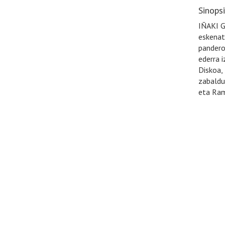
Sinops
IÑAKI G
eskenat
pandero
ederra i
Diskoa, 
zabaldu
eta Ram