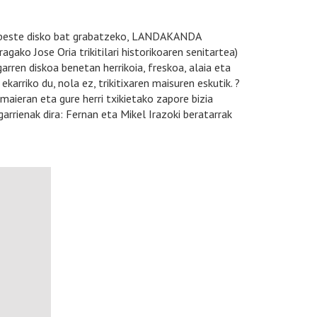
a ?beste disko bat grabatzeko, LANDAKANDA
ako Jose Oria trikitilari historikoaren senitartea)
rren diskoa benetan herrikoia, freskoa, alaia eta
karriko du, nola ez, trikitixaren maisuren eskutik. ?
aieran eta gure herri txikietako zapore bizia
rrienak dira: Fernan eta Mikel Irazoki beratarrak