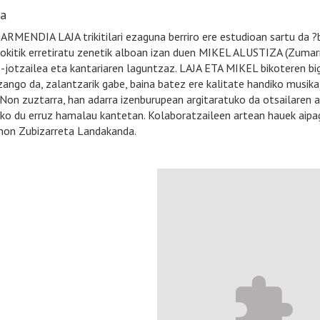
ia
ARMENDIA LAJA trikitilari ezaguna berriro ere estudioan sartu d
okitik erretiratu zenetik alboan izan duen MIKEL ALUSTIZA (Zumarrag
-jotzailea eta kantariaren laguntzaz. LAJA ETA MIKEL bikoteren biga
zango da, zalantzarik gabe, baina batez ere kalitate handiko musika e
Non zuztarra, han adarra izenburupean argitaratuko da otsailaren am
ko du erruz hamalau kantetan. Kolaboratzaileen artean hauek aipaga
on Zubizarreta Landakanda.