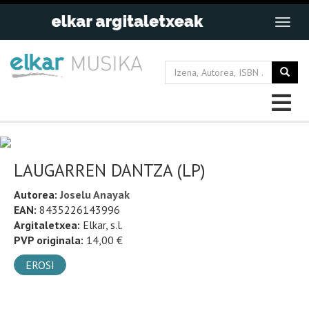
LAUGARREN DANTZA (LP)
Autorea:
Joselu Anayak
EAN:
8435226143996
Argitaletxea:
Elkar, s.l.
PVP originala:
14,00 €
EROSI