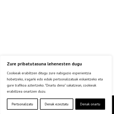
Zure pribatutasuna lehenesten dugu
Cookieak erabiltzen ditugu zure nabigazio esperientzia
hobetzeko, iragarki edo eduki pertsonalizatuak eskaintzeko eta
gure trafikoa aztertzeko. "Onartu dena" sakatzean, cookieak
erabiltzea onartzen duzu.
Copyright © elkar Argitaletxeak 2019
Pertsonalizatu
Denak ezeztatu
Denak onartu
Lege oharra
Cookie politika