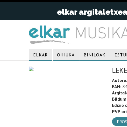
ELKAR
OIHUKA
BINILOAK
ESTU
LEKE
Autore
EAN:
84
Argital
Bildum
Edizio 
PVP ori
EROS