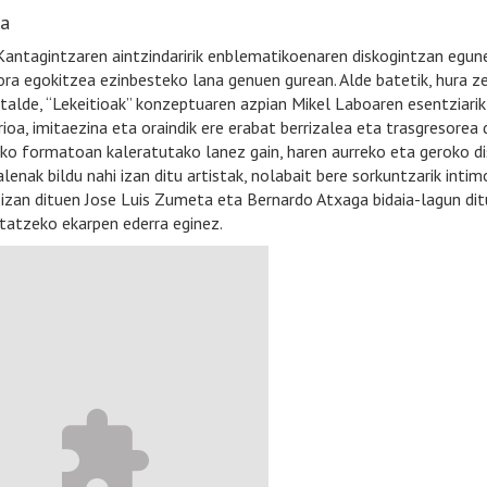
ia
Kantagintzaren aintzindaririk enblematikoenaren diskogintzan egu
ra egokitzea ezinbesteko lana genuen gurean. Alde batetik, hura zel
stalde, “Lekeitioak” konzeptuaren azpian Mikel Laboaren esentziar
ioa, imitaezina eta oraindik ere erabat berrizalea eta trasgresorea
eko formatoan kaleratutako lanez gain, haren aurreko eta geroko dis
alenak bildu nahi izan ditu artistak, nolabait bere sorkuntzarik in
izan dituen Jose Luis Zumeta eta Bernardo Atxaga bidaia-lagun dit
etatzeko ekarpen ederra eginez.