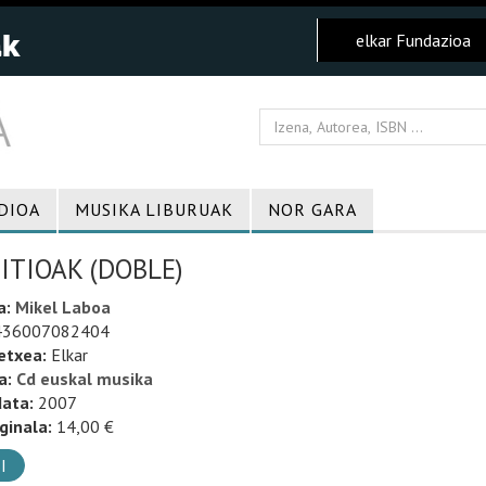
elkar Fundazioa
DIOA
MUSIKA LIBURUAK
NOR GARA
ITIOAK (DOBLE)
a:
Mikel Laboa
36007082404
etxea:
Elkar
a:
Cd euskal musika
data:
2007
ginala:
14,00 €
I