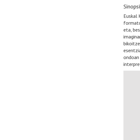
Sinops
Euskal 
formato
eta, be
imaginar
bikoitz
esentzi
ondoan 
interpr