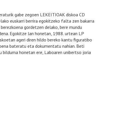
neraturik gabe zegoen LEKEITIOAK diskoa CD
ako euskarri berrira egokitzeko falta zen bakarra
ik berezkoena gordetzen delako, bere mundu
 dena. Egokitze lan honetan, 1988. urtean LP
koetan ageri diren hildo bereko kantu figuratibo
timoena bateratu eta dokumentatu nahian. Beti
u bilduma honetan ere, Laboaren unibertso joria