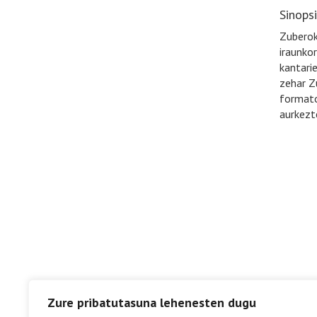
Sinops
Zuberoko
iraunkor
kantari
zehar Z
formato
aurkezt
Zure pribatutasuna lehenesten dugu