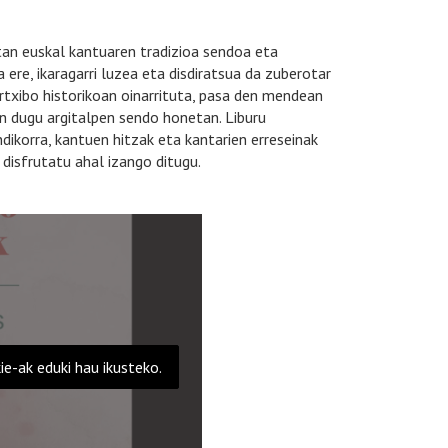
rtan euskal kantuaren tradizioa sendoa eta
ere, ikaragarri luzea eta disdiratsua da zuberotar
rtxibo historikoan oinarrituta, pasa den mendean
en dugu argitalpen sendo honetan. Liburu
ikorra, kantuen hitzak eta kantarien erreseinak
disfrutatu ahal izango ditugu.
e-ak eduki hau ikusteko.