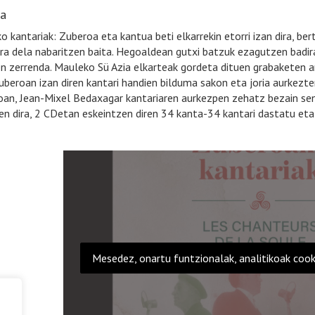
ia
 kantariak: Zuberoa eta kantua beti elkarrekin etorri izan dira, be
ra dela nabaritzen baita. Hegoaldean gutxi batzuk ezagutzen badira 
en zerrenda. Mauleko Sü Azia elkarteak gordeta dituen grabaketen a
uberoan izan diren kantari handien bilduma sakon eta joria aurkezt
an, Jean-Mixel Bedaxagar kantariaren aurkezpen zehatz bezain send
en dira, 2 CDetan eskeintzen diren 34 kanta-34 kantari dastatu eta 
Mesedez, onartu funtzionalak, analitikoak cooki