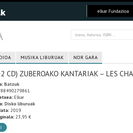
elkar Fundazioa
DIOA
MUSIKA LIBURUAK
NOR GARA
+2 CD) ZUBEROAKO KANTARIAK – LES CH
a:
Batzuk
88490279861
etxea:
Elkar
a:
Disko liburuak
data:
2019
ginala:
23,95 €
I