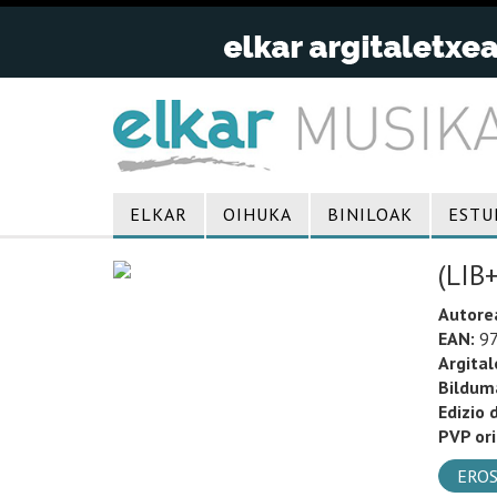
ELKAR
OIHUKA
BINILOAK
ESTU
(LIB
Autore
EAN:
97
Argital
Bildum
Edizio 
PVP ori
EROS