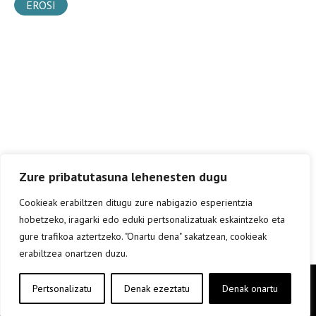
EROSI
Zure pribatutasuna lehenesten dugu
Cookieak erabiltzen ditugu zure nabigazio esperientzia
hobetzeko, iragarki edo eduki pertsonalizatuak eskaintzeko eta
gure trafikoa aztertzeko. "Onartu dena" sakatzean, cookieak
erabiltzea onartzen duzu.
Copyright © elkar Argitaletxeak 2019
Pertsonalizatu
Denak ezeztatu
Denak onartu
Lege oharra
Cookie politika