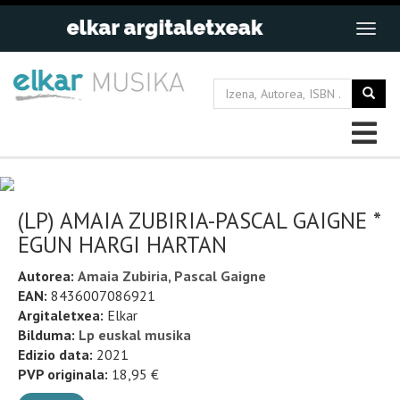
(LP) AMAIA ZUBIRIA-PASCAL GAIGNE *
EGUN HARGI HARTAN
Autorea:
Amaia Zubiria, Pascal Gaigne
EAN:
8436007086921
Argitaletxea:
Elkar
Bilduma:
Lp euskal musika
Edizio data:
2021
PVP originala:
18,95 €