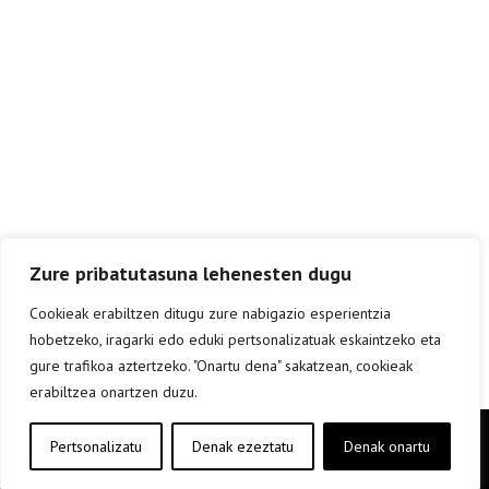
Zure pribatutasuna lehenesten dugu
Cookieak erabiltzen ditugu zure nabigazio esperientzia
hobetzeko, iragarki edo eduki pertsonalizatuak eskaintzeko eta
gure trafikoa aztertzeko. "Onartu dena" sakatzean, cookieak
erabiltzea onartzen duzu.
Copyright © elkar Argitaletxeak 2019
Pertsonalizatu
Denak ezeztatu
Denak onartu
Lege oharra
Cookie politika