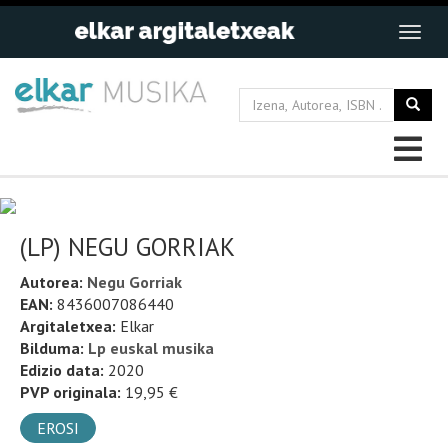
(LP) NEGU GORRIAK
Autorea:
Negu Gorriak
EAN:
8436007086440
Argitaletxea:
Elkar
Bilduma:
Lp euskal musika
Edizio data:
2020
PVP originala:
19,95 €
EROSI