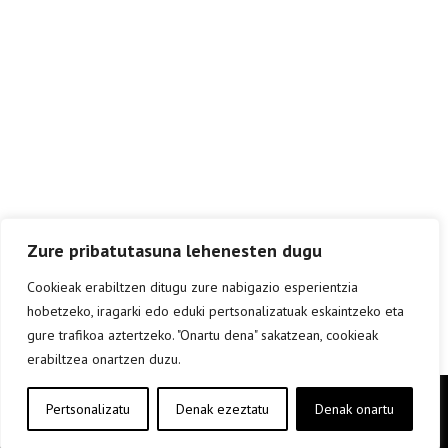
Zure pribatutasuna lehenesten dugu
Cookieak erabiltzen ditugu zure nabigazio esperientzia
hobetzeko, iragarki edo eduki pertsonalizatuak eskaintzeko eta
gure trafikoa aztertzeko. "Onartu dena" sakatzean, cookieak
erabiltzea onartzen duzu.
Copyright © elkar Argitaletxeak 2019
Pertsonalizatu
Denak ezeztatu
Denak onartu
Lege oharra
Cookie politika