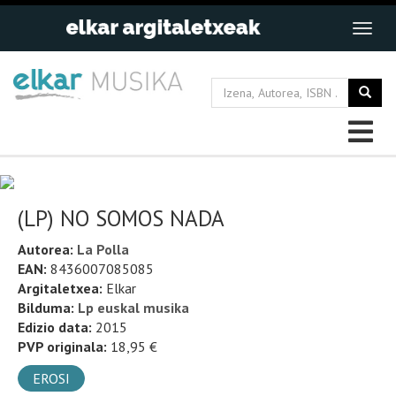
(LP) NO SOMOS NADA
Autorea:
La Polla
EAN:
8436007085085
Argitaletxea:
Elkar
Bilduma:
Lp euskal musika
Edizio data:
2015
PVP originala:
18,95 €
EROSI