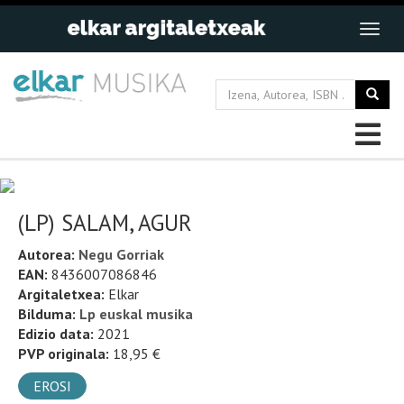
(LP) SALAM, AGUR
Autorea:
Negu Gorriak
EAN:
8436007086846
Argitaletxea:
Elkar
Bilduma:
Lp euskal musika
Edizio data:
2021
PVP originala:
18,95 €
EROSI