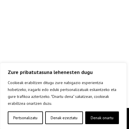
Zure pribatutasuna lehenesten dugu
Cookieak erabiltzen ditugu zure nabigazio esperientzia
hobetzeko, iragarki edo eduki pertsonalizatuak eskaintzeko eta
gure trafikoa aztertzeko. "Onartu dena" sakatzean, cookieak
erabiltzea onartzen duzu.
Copyright © elkar Argitaletxeak 2019
Pertsonalizatu
Denak ezeztatu
Denak onartu
Lege oharra
Cookie politika