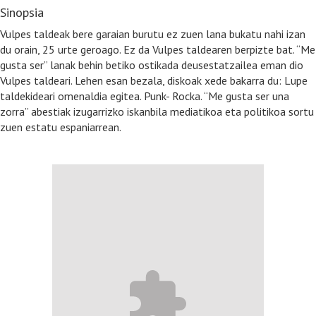
Sinopsia
Vulpes taldeak bere garaian burutu ez zuen lana bukatu nahi izan
du orain, 25 urte geroago. Ez da Vulpes taldearen berpizte bat. “Me
gusta ser” lanak behin betiko ostikada deusestatzailea eman dio
Vulpes taldeari. Lehen esan bezala, diskoak xede bakarra du: Lupe
taldekideari omenaldia egitea. Punk- Rocka. “Me gusta ser una
zorra” abestiak izugarrizko iskanbila mediatikoa eta politikoa sortu
zuen estatu espaniarrean.