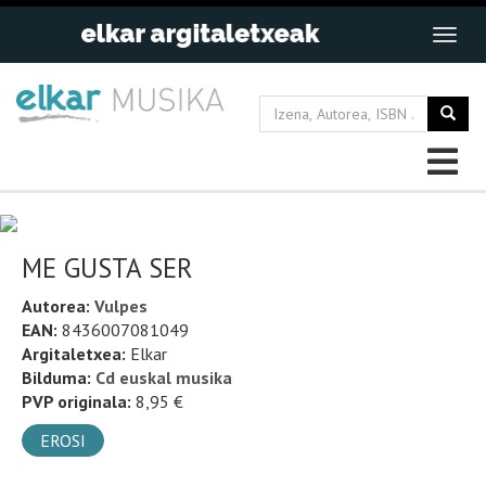
ME GUSTA SER
Autorea:
Vulpes
EAN:
8436007081049
Argitaletxea:
Elkar
Bilduma:
Cd euskal musika
PVP originala:
8,95 €
EROSI