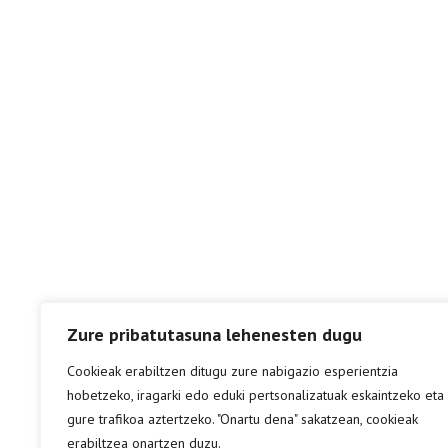
Zure pribatutasuna lehenesten dugu
Cookieak erabiltzen ditugu zure nabigazio esperientzia
hobetzeko, iragarki edo eduki pertsonalizatuak eskaintzeko eta
gure trafikoa aztertzeko. "Onartu dena" sakatzean, cookieak
erabiltzea onartzen duzu.