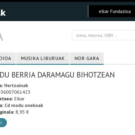
elkar Fundazioa
DIOA
MUSIKA LIBURUAK
NOR GARA
DU BERRIA DARAMAGU BIHOTZEAN
a:
Hertzainak
36007061423
etxea:
Elkar
a:
Cd modu onekoak
ginala:
8,95 €
I