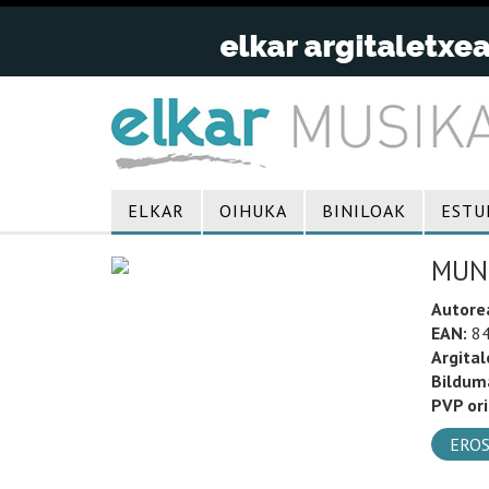
ELKAR
OIHUKA
BINILOAK
ESTU
MUN
Autore
EAN:
84
Argital
Bildum
PVP ori
EROS