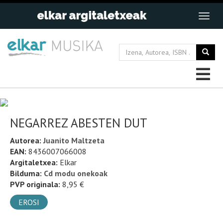
NEGARREZ ABESTEN DUT
Autorea:
Juanito Maltzeta
EAN:
8436007066008
Argitaletxea:
Elkar
Bilduma:
Cd modu onekoak
PVP originala:
8,95 €
EROSI