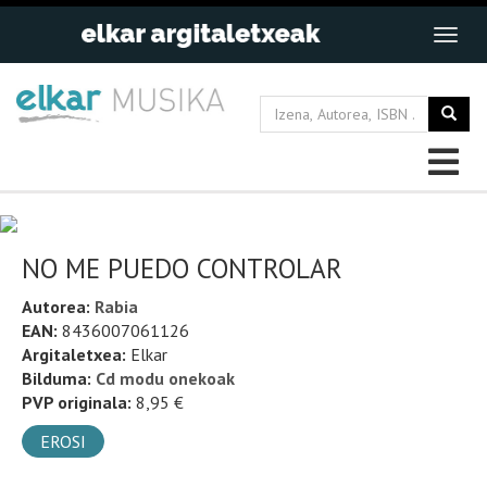
NO ME PUEDO CONTROLAR
Autorea:
Rabia
EAN:
8436007061126
Argitaletxea:
Elkar
Bilduma:
Cd modu onekoak
PVP originala:
8,95 €
EROSI