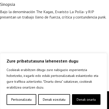
Sinopsia
Bajo la denominación The Kagas, Evaristo La Polla- y RIP
presentan un trabajo lleno de fuerza, crítica y contundencia punk.
Zure pribatutasuna lehenesten dugu
Cookieak erabiltzen ditugu zure nabigazio esperientzia
hobetzeko, iragarki edo eduki pertsonalizatuak eskaintzeko eta
gure trafikoa aztertzeko. "Onartu dena" sakatzean, cookieak
erabiltzea onartzen duzu.
Copyright © elkar Argitaletxeak 2019
Pertsonalizatu
Denak ezeztatu
Denak onartu
Lege oharra
Cookie politika