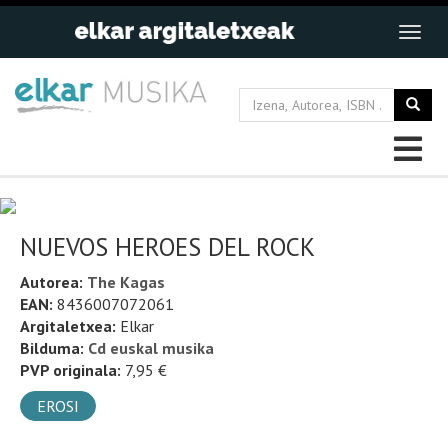
NUEVOS HEROES DEL ROCK
Autorea:
The Kagas
EAN:
8436007072061
Argitaletxea:
Elkar
Bilduma:
Cd euskal musika
PVP originala:
7,95 €
EROSI