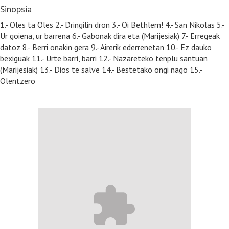
Sinopsia
1.- Oles ta Oles 2.- Dringilin dron 3.- Oi Bethlem! 4.- San Nikolas 5.-
Ur goiena, ur barrena 6.- Gabonak dira eta (Marijesiak) 7.- Erregeak
datoz 8.- Berri onakin gera 9.- Airerik ederrenetan 10.- Ez dauko
bexiguak 11.- Urte barri, barri 12.- Nazareteko tenplu santuan
(Marijesiak) 13.- Dios te salve 14.- Bestetako ongi nago 15.-
Olentzero