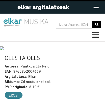
OLES TA OLES
Autorea:
Pantxoa Eta Peio
EAN:
8422832004339
Argitaletxea:
Elkar
Bilduma:
Cd modu onekoak
PVP originala:
8,10 €
EROSI