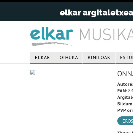
ELKAR
OIHUKA
BINILOAK
ESTU
ONN
Autore
EAN:
84
Argital
Bildum
PVP ori
EROS
Sinops