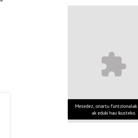
Mesedez, onartu funtzionalak
ak eduki hau ikusteko.