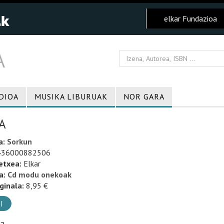
elkar Fundazioa
DIOA
MUSIKA LIBURUAK
NOR GARA
A
a:
Sorkun
36000882506
etxea:
Elkar
a:
Cd modu onekoak
ginala:
8,95 €
I
ia