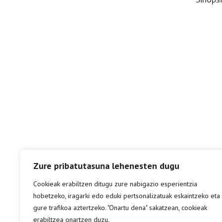
Zure pribatutasuna lehenesten dugu
Cookieak erabiltzen ditugu zure nabigazio esperientzia
hobetzeko, iragarki edo eduki pertsonalizatuak eskaintzeko eta
gure trafikoa aztertzeko. "Onartu dena" sakatzean, cookieak
erabiltzea onartzen duzu.