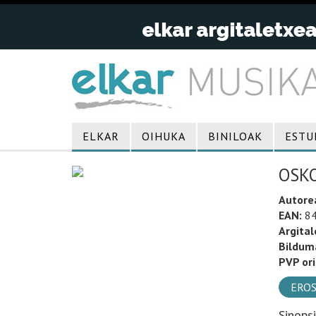
ELKAR
OIHUKA
BINILOAK
ESTU
OSKO
Autore
EAN:
84
Argital
Bildum
PVP ori
EROS
Sinops