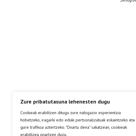
Zure pribatutasuna lehenesten dugu
Cookieak erabiltzen ditugu zure nabigazio esperientzia
hobetzeko, iragarki edo eduki pertsonalizatuak eskaintzeko eta
gure trafikoa aztertzeko. "Onartu dena" sakatzean, cookieak
erabiltzea onartzen duzu.