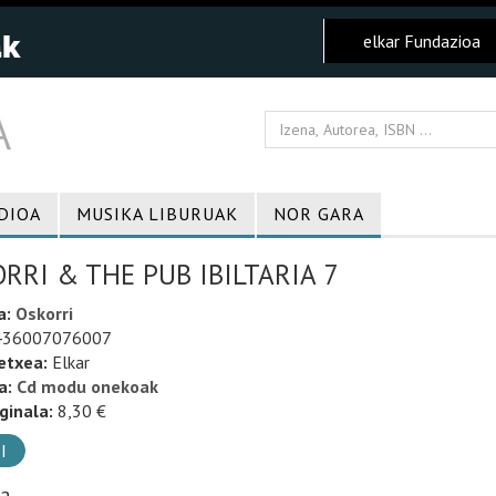
elkar Fundazioa
DIOA
MUSIKA LIBURUAK
NOR GARA
RRI & THE PUB IBILTARIA 7
a:
Oskorri
36007076007
etxea:
Elkar
a:
Cd modu onekoak
ginala:
8,30 €
I
ia