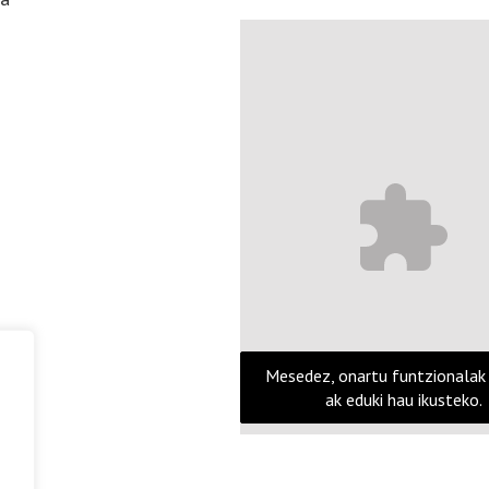
Mesedez, onartu funtzionalak
ak eduki hau ikusteko.