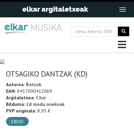
OTSAGIKO DANTZAK (KD)
Autorea:
Batzuk
EAN:
8437000412069
Argitaletxea:
Elkar
Bilduma:
Cd modu onekoak
PVP originala:
8,95 €
EROSI