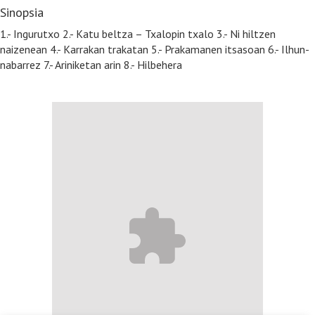
Sinopsia
1.- Ingurutxo 2.- Katu beltza – Txalopin txalo 3.- Ni hiltzen
naizenean 4.- Karrakan trakatan 5.- Prakamanen itsasoan 6.- Ilhun-
nabarrez 7.- Ariniketan arin 8.- Hilbehera