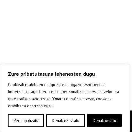
Zure pribatutasuna lehenesten dugu
Cookieak erabiltzen ditugu zure nabigazio esperientzia
hobetzeko, iragarki edo eduki pertsonalizatuak eskaintzeko eta
gure trafikoa aztertzeko. "Onartu dena" sakatzean, cookieak
erabiltzea onartzen duzu.
Copyright © elkar Argitaletxeak 2019
Pertsonalizatu
Denak ezeztatu
Denak onartu
Lege oharra
Cookie politika