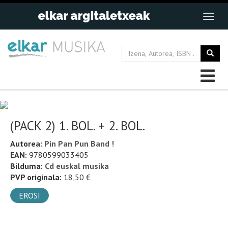
(PACK 2) 1. BOL. + 2. BOL.
Autorea:
Pin Pan Pun Band !
EAN:
9780599033405
Bilduma:
Cd euskal musika
PVP originala:
18,50 €
EROSI