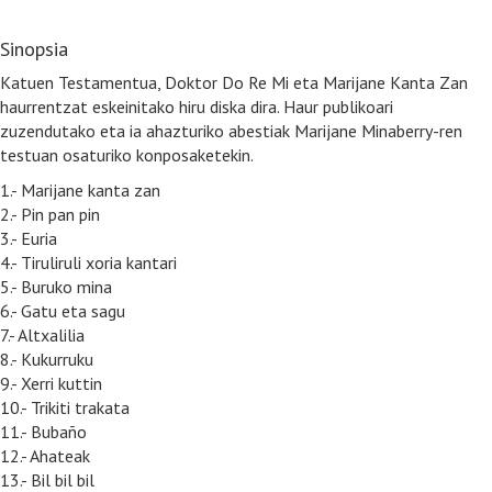
Sinopsia
Katuen Testamentua, Doktor Do Re Mi eta Marijane Kanta Zan
haurrentzat eskeinitako hiru diska dira. Haur publikoari
zuzendutako eta ia ahazturiko abestiak Marijane Minaberry-ren
testuan osaturiko konposaketekin.
1.- Marijane kanta zan
2.- Pin pan pin
3.- Euria
4.- Tiruliruli xoria kantari
5.- Buruko mina
6.- Gatu eta sagu
7.- Altxalilia
8.- Kukurruku
9.- Xerri kuttin
10.- Trikiti trakata
11.- Bubaño
12.- Ahateak
13.- Bil bil bil