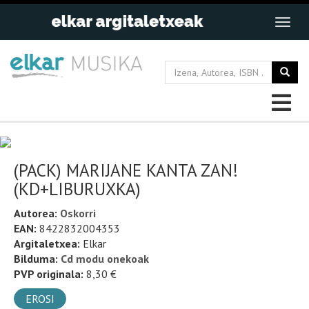
(PACK) MARIJANE KANTA ZAN!
(KD+LIBURUXKA)
Autorea:
Oskorri
EAN:
8422832004353
Argitaletxea:
Elkar
Bilduma:
Cd modu onekoak
PVP originala:
8,30 €
EROSI