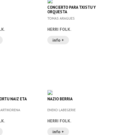
CONCIERTO PARA TXISTU Y
ORQUESTA
TOMAS ARAGUES
LK.
HERRI FOLK.
info +
ORTU NAIZ ETA
NAZIO BERRIA
ARTIKORENA
ENEKO LABEGERIE
LK.
HERRI FOLK.
info +