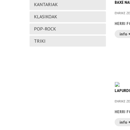
BAXE NA
KANTARIAK
ENRIKE ZE
KLASIKOAK
HERRI F
POP-ROCK
info 
TRIKI
LAPURDI
ENRIKE ZE
HERRI F
info 