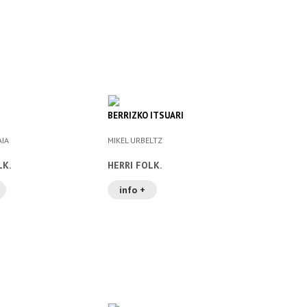
BERRIZKO ITSUARI
AIA
MIKEL URBELTZ
LK.
HERRI FOLK.
info +