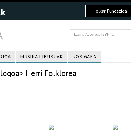
elkar Fundazioa
DIOA
MUSIKA LIBURUAK
NOR GARA
logoa
> Herri Folklorea