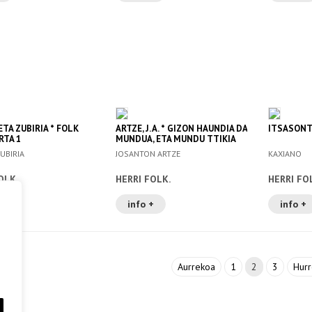
TA ZUBIRIA * FOLK
ARTZE, J. A. * GIZON HAUNDIA DA
ITSASONT
RTA 1
MUNDUA, ETA MUNDU TTIKIA
GIZONA
UBIRIA
JOSANTON ARTZE
KAXIANO
OLK.
HERRI FOLK.
HERRI FO
+
info +
info +
Aurrekoa
1
2
3
Hur