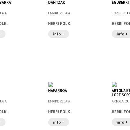
BARRA
DANTZAK
EGUBERRI
LAIA
ENRIKE ZELAIA
ENRIKE ZEL
OLK.
HERRI FOLK.
HERRI FO
+
info +
info +
NAFARROA
ARTOLA ET
LORE SORT
LAIA
ENRIKE ZELAIA
ARTOLA, ZU
OLK.
HERRI FOLK.
HERRI FO
+
info +
info +