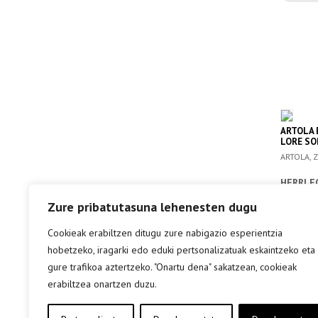
ARTOLA E
LORE SO
ARTOLA, Z
HERRI F
Zure pribatutasuna lehenesten dugu
info 
Cookieak erabiltzen ditugu zure nabigazio esperientzia
hobetzeko, iragarki edo eduki pertsonalizatuak eskaintzeko eta
gure trafikoa aztertzeko. "Onartu dena" sakatzean, cookieak
erabiltzea onartzen duzu.