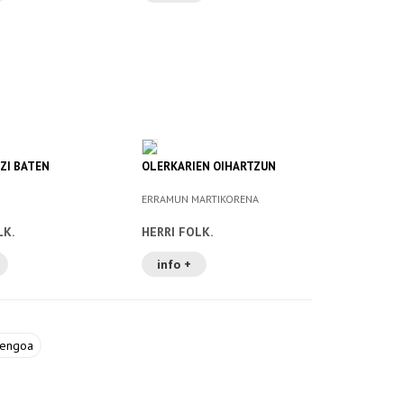
ZI BATEN
OLERKARIEN OIHARTZUN
ERRAMUN MARTIKORENA
LK.
HERRI FOLK.
info +
rengoa