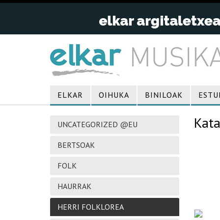
ELKAR
OIHUKA
BINILOAK
ESTU
Kata
UNCATEGORIZED @EU
BERTSOAK
FOLK
HAURRAK
HERRI FOLKLOREA