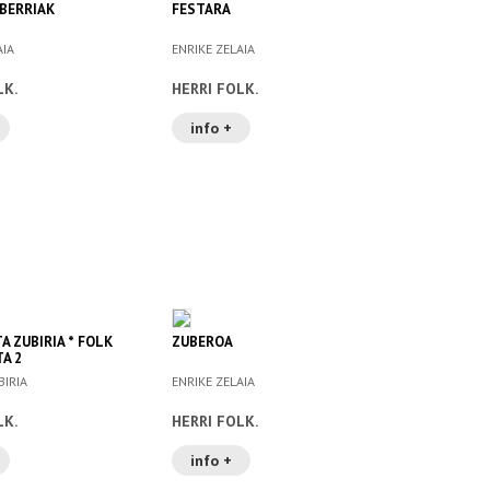
 BERRIAK
FESTARA
AIA
ENRIKE ZELAIA
LK.
HERRI FOLK.
info +
A ZUBIRIA * FOLK
ZUBEROA
A 2
BIRIA
ENRIKE ZELAIA
LK.
HERRI FOLK.
info +