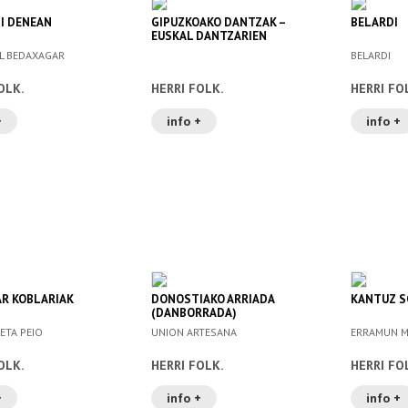
LI DENEAN
GIPUZKOAKO DANTZAK –
BELARDI
EUSKAL DANTZARIEN
BILTZARRA
EL BEDAXAGAR
BELARDI
OLK.
HERRI FOLK.
HERRI FO
+
info +
info +
R KOBLARIAK
DONOSTIAKO ARRIADA
KANTUZ S
(DANBORRADA)
ETA PEIO
UNION ARTESANA
ERRAMUN M
OLK.
HERRI FOLK.
HERRI FO
+
info +
info +