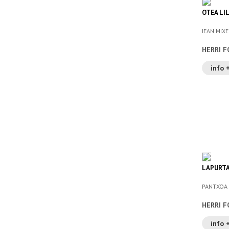
OTEA LI
JEAN MIX
HERRI F
info 
LAPURTA
PANTXOA 
HERRI F
info 