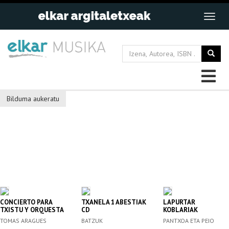
Bilduma aukeratu
CONCIERTO PARA
TXANELA 1 ABESTIAK
LAPURTAR
TXISTU Y ORQUESTA
CD
KOBLARIAK
TOMAS ARAGUES
BATZUK
PANTXOA ETA PEIO