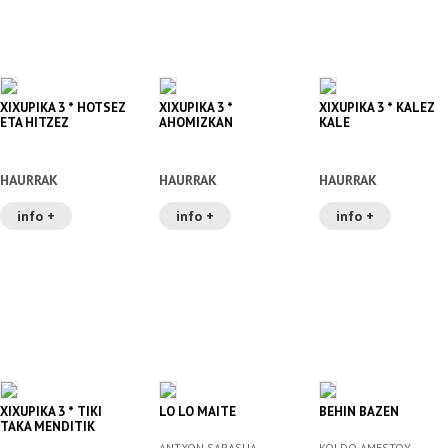
XIXUPIKA 3 * HOTSEZ
XIXUPIKA 3 *
XIXUPIKA 3 * KALEZ
ETA HITZEZ
AHOMIZKAN
KALE
HAURRAK
HAURRAK
HAURRAK
info +
info +
info +
XIXUPIKA 3 * TIKI
LO LO MAITE
BEHIN BAZEN
TAKA MENDITIK
ANTXON SARASUA,
KOLDO AMESTOY,