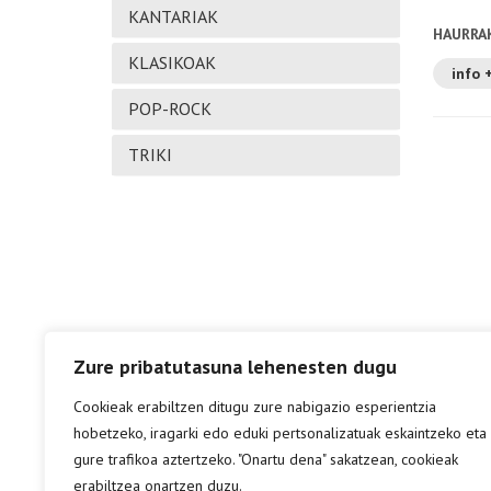
KANTARIAK
HAURRA
KLASIKOAK
info 
POP-ROCK
TRIKI
Zure pribatutasuna lehenesten dugu
Cookieak erabiltzen ditugu zure nabigazio esperientzia
hobetzeko, iragarki edo eduki pertsonalizatuak eskaintzeko eta
gure trafikoa aztertzeko. "Onartu dena" sakatzean, cookieak
erabiltzea onartzen duzu.