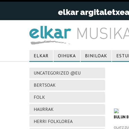
ELKAR
OIHUKA
BINILOAK
ESTU
UNCATEGORIZED @EU
BERTSOAK
FOLK
HAURRAK
BULUN 
HERRI FOLKLOREA
OLATZ ZU