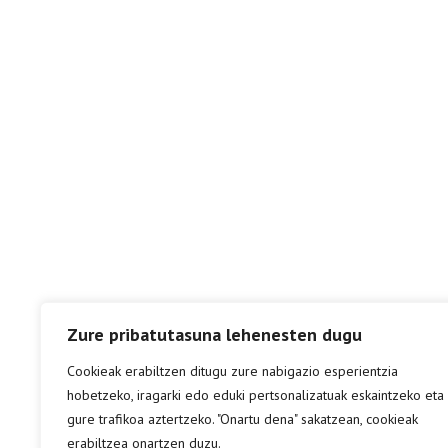
Zure pribatutasuna lehenesten dugu
Cookieak erabiltzen ditugu zure nabigazio esperientzia
hobetzeko, iragarki edo eduki pertsonalizatuak eskaintzeko eta
gure trafikoa aztertzeko. "Onartu dena" sakatzean, cookieak
erabiltzea onartzen duzu.