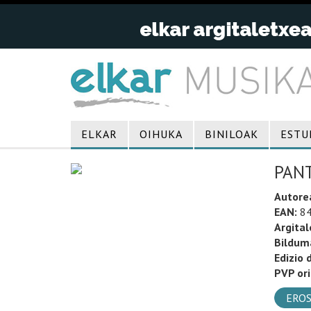
ELKAR
OIHUKA
BINILOAK
ESTU
PANT
Autore
EAN:
84
Argital
Bildum
Edizio 
PVP ori
EROS