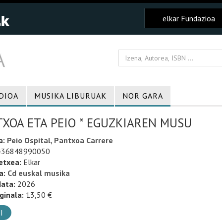
elkar Fundazioa
DIOA
MUSIKA LIBURUAK
NOR GARA
XOA ETA PEIO * EGUZKIAREN MUSU
a:
Peio Ospital, Pantxoa Carrere
36848990050
etxea:
Elkar
a:
Cd euskal musika
data:
2026
ginala:
13,50 €
I