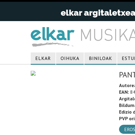
ELKAR
OIHUKA
BINILOAK
ESTU
PANT
Autore
EAN:
84
Argital
Bildum
Edizio 
PVP ori
EROS