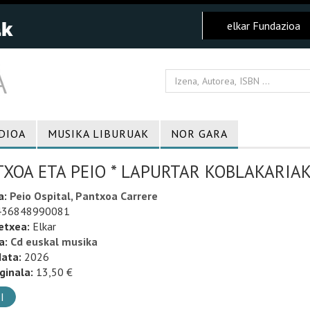
elkar Fundazioa
DIOA
MUSIKA LIBURUAK
NOR GARA
XOA ETA PEIO * LAPURTAR KOBLAKARIA
a:
Peio Ospital, Pantxoa Carrere
36848990081
etxea:
Elkar
a:
Cd euskal musika
data:
2026
ginala:
13,50 €
I