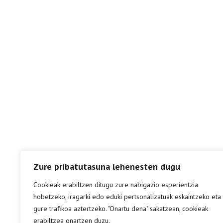
Zure pribatutasuna lehenesten dugu
Cookieak erabiltzen ditugu zure nabigazio esperientzia
hobetzeko, iragarki edo eduki pertsonalizatuak eskaintzeko eta
gure trafikoa aztertzeko. "Onartu dena" sakatzean, cookieak
erabiltzea onartzen duzu.