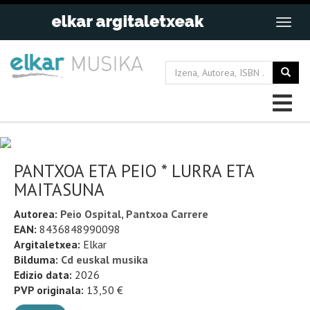
PANTXOA ETA PEIO * LURRA ETA
MAITASUNA
Autorea:
Peio Ospital, Pantxoa Carrere
EAN:
8436848990098
Argitaletxea:
Elkar
Bilduma:
Cd euskal musika
Edizio data:
2026
PVP originala:
13,50 €