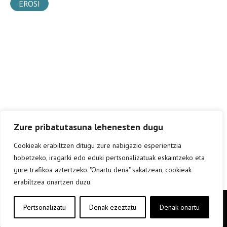
EROSI
Zure pribatutasuna lehenesten dugu
Cookieak erabiltzen ditugu zure nabigazio esperientzia
hobetzeko, iragarki edo eduki pertsonalizatuak eskaintzeko eta
gure trafikoa aztertzeko. "Onartu dena" sakatzean, cookieak
erabiltzea onartzen duzu.
Copyright © elkar Argitaletxeak 2019
Pertsonalizatu
Denak ezeztatu
Denak onartu
Lege oharra
Cookie politika