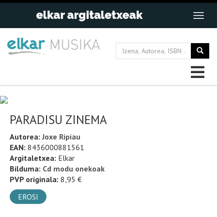
PARADISU ZINEMA
Autorea:
Joxe Ripiau
EAN:
8436000881561
Argitaletxea:
Elkar
Bilduma:
Cd modu onekoak
PVP originala:
8,95 €
EROSI