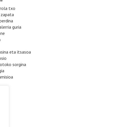
rola txo
a zapata
 berdina
alerria guria
ine
a
nsina eta itsasoa
osio
botoko sorgina
gia
umisioa