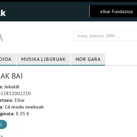
elkar Fundazioa
DIOA
MUSIKA LIBURUAK
NOR GARA
AK BAI
a:
Jokaldi
22832002250
etxea:
Elkar
a:
Cd modu onekoak
ginala:
8,95 €
I
ia