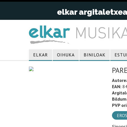
ELKAR
OIHUKA
BINILOAK
ESTU
PARE
Autore
EAN:
84
Argital
Bildum
PVP ori
EROS
Sinops