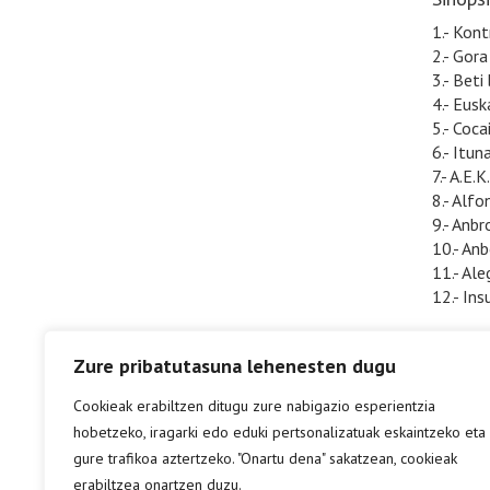
1.- Kont
2.- Gor
3.- Beti
4.- Eusk
5.- Coca
6.- Itun
7.- A.E.K.
8.- Alfo
9.- Anbr
10.- An
11.- Ale
12.- Ins
Zure pribatutasuna lehenesten dugu
Cookieak erabiltzen ditugu zure nabigazio esperientzia
hobetzeko, iragarki edo eduki pertsonalizatuak eskaintzeko eta
gure trafikoa aztertzeko. "Onartu dena" sakatzean, cookieak
erabiltzea onartzen duzu.