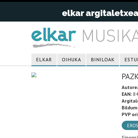
ELKAR
OIHUKA
BINILOAK
ESTU
PAZ
Autore
EAN:
84
Argital
Bildum
PVP ori
EROS
Sinops