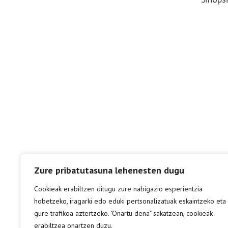
Zure pribatutasuna lehenesten dugu
Cookieak erabiltzen ditugu zure nabigazio esperientzia
hobetzeko, iragarki edo eduki pertsonalizatuak eskaintzeko eta
gure trafikoa aztertzeko. "Onartu dena" sakatzean, cookieak
erabiltzea onartzen duzu.