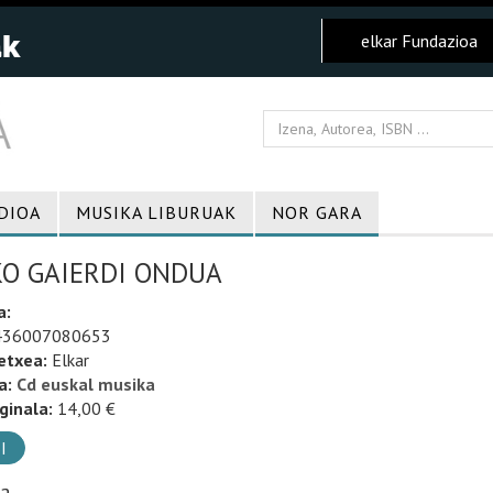
elkar Fundazioa
DIOA
MUSIKA LIBURUAK
NOR GARA
KO GAIERDI ONDUA
a:
36007080653
etxea:
Elkar
a:
Cd euskal musika
ginala:
14,00 €
I
ia