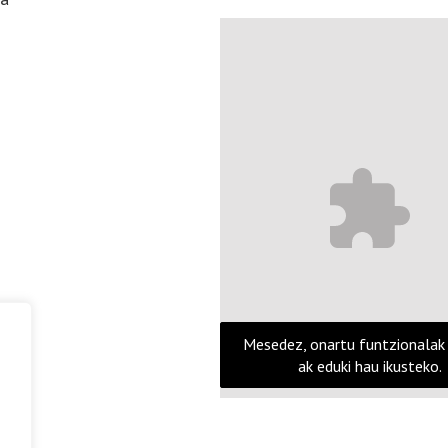
Mesedez, onartu funtzionalak
ak eduki hau ikusteko.