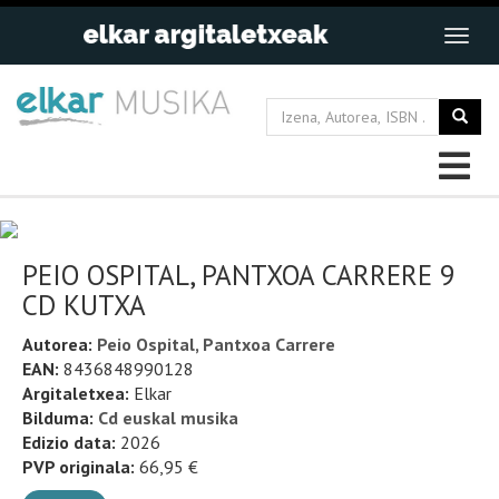
PEIO OSPITAL, PANTXOA CARRERE 9
CD KUTXA
Autorea:
Peio Ospital, Pantxoa Carrere
EAN:
8436848990128
Argitaletxea:
Elkar
Bilduma:
Cd euskal musika
Edizio data:
2026
PVP originala:
66,95 €