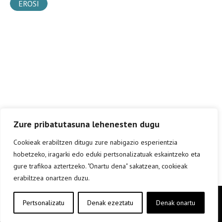
EROSI
Zure pribatutasuna lehenesten dugu
Cookieak erabiltzen ditugu zure nabigazio esperientzia
hobetzeko, iragarki edo eduki pertsonalizatuak eskaintzeko eta
gure trafikoa aztertzeko. "Onartu dena" sakatzean, cookieak
erabiltzea onartzen duzu.
Copyright © elkar Argitaletxeak 2019
Pertsonalizatu
Denak ezeztatu
Denak onartu
Lege oharra
Cookie politika