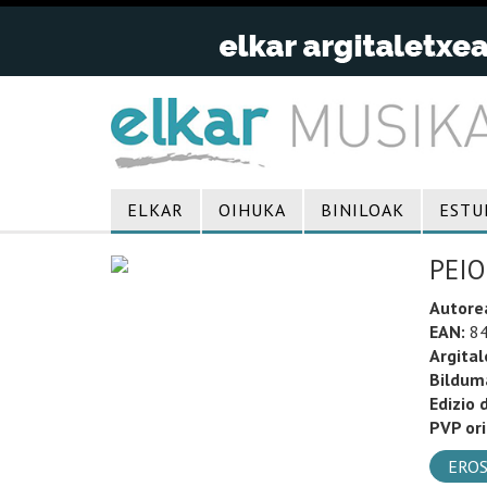
ELKAR
OIHUKA
BINILOAK
ESTU
PEIO
Autore
EAN:
84
Argital
Bildum
Edizio 
PVP ori
EROS