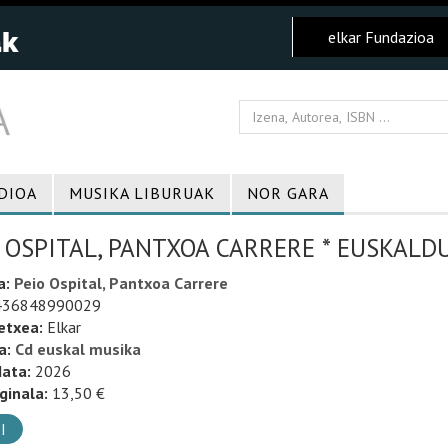
elkar Fundazioa
DIOA
MUSIKA LIBURUAK
NOR GARA
 OSPITAL, PANTXOA CARRERE * EUSKALD
a:
Peio Ospital, Pantxoa Carrere
36848990029
etxea:
Elkar
a:
Cd euskal musika
data:
2026
ginala:
13,50 €
I