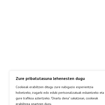
Zure pribatutasuna lehenesten dugu
Cookieak erabiltzen ditugu zure nabigazio esperientzia
hobetzeko, iragarki edo eduki pertsonalizatuak eskaintzeko eta
gure trafikoa aztertzeko. "Onartu dena" sakatzean, cookieak
erabiltzea onartzen duzu.