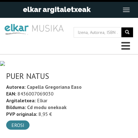
PUER NATUS
Autorea:
Capella Gregoriana Easo
EAN:
8436007069030
Argitaletxea:
Elkar
Bilduma:
Cd modu onekoak
PVP originala:
8,95 €
EROSI